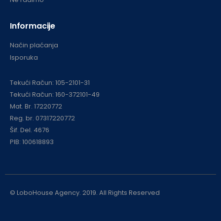
Informacije
Način plaćanja
Isporuka
Tekući Račun: 105-2101-31
Tekući Račun: 160-372101-49
Mat. Br. 17220772
Reg. br. 07317220772
Šif. Del. 4676
PIB: 100618893
© LoboHouse Agency. 2019. All Rights Reserved