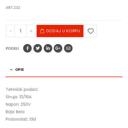
ART.232
DODAJ U KORPU
PODELI
OPIS
Tehnički podaci:
Struja: 10/16A
Napon: 250V
Boja: Bela
Proizvođač: Elid