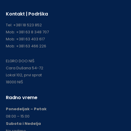
Kontakt | Podrška
Tel:
+381 18 523 852
Mob:
+381 63 8 348 707
Mob:
+381 63 403 617
Mob:
+381 63 466 226
ELGRO DOO NIŠ
Cara Dušana 54-72
Lokal 102, prvi sprat
18000 NIŠ
Radno vreme
Ponedeljak – Petak
08:00 – 15:00
Subota i
Nedelja
Ne radimo